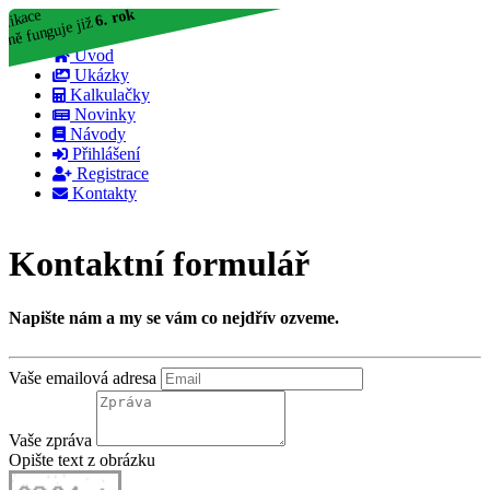
6. rok
plikace
eně funguje již
Úvod
Ukázky
Kalkulačky
Novinky
Návody
Přihlášení
Registrace
Kontakty
Kontaktní formulář
Napište nám a my se vám co nejdřív ozveme.
Vaše emailová adresa
Vaše zpráva
Opište text z obrázku